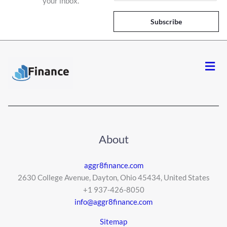
your inbox.
a
i
Subscribe
l
*
Men
About
aggr8finance.com
2630 College Avenue, Dayton, Ohio 45434, United States
+1 937-426-8050
info@aggr8finance.com
Sitemap