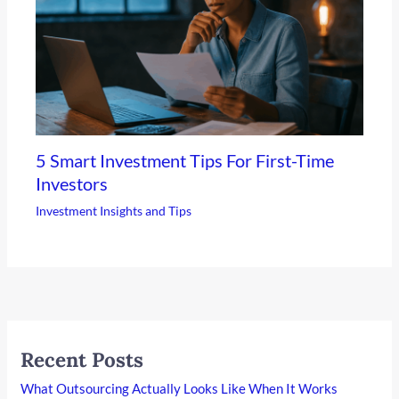
5 Smart Investment Tips For First-Time
Investors
Investment Insights and Tips
Recent Posts
What Outsourcing Actually Looks Like When It Works